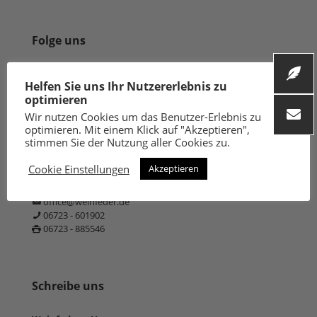
Folge uns
Helfen Sie uns Ihr Nutzererlebnis zu
optimieren
Wir nutzen Cookies um das Benutzer-Erlebnis zu
optimieren. Mit einem Klick auf "Akzeptieren",
Kontaktiere uns
stimmen Sie der Nutzung aller Cookies zu.
Wir kümmern uns gerne
Cookie Einstellungen
Akzeptieren
um Ihre Anfrage.
office@weinfeder.de
06723 - 601902
06723 - 885546
Schreibe uns