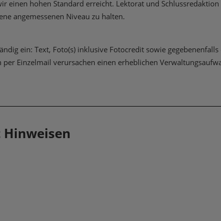
 einen hohen Standard erreicht. Lektorat und Schlussredaktion a
zene angemessenen Niveau zu halten.
ständig ein: Text, Foto(s) inklusive Fotocredit sowie gegebenenfa
er Einzelmail verursachen einen erheblichen Verwaltungsaufwand
t Hinweisen