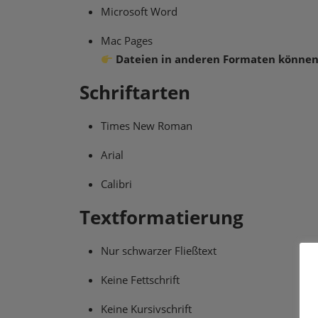
Microsoft Word
Mac Pages
Dateien in anderen Formaten können 
Schriftarten
Times New Roman
Arial
Calibri
Textformatierung
Nur schwarzer Fließtext
Keine Fettschrift
Keine Kursivschrift