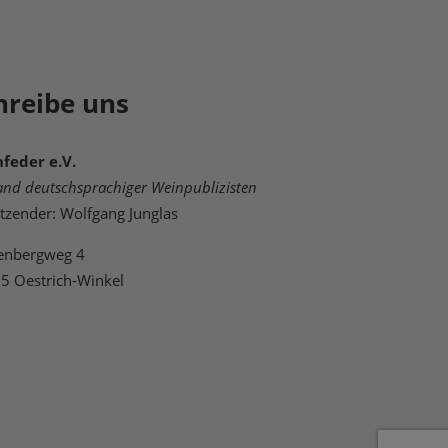
hreibe uns
feder e.V.
and deutschsprachiger Weinpublizisten
itzender: Wolfgang Junglas
enbergweg 4
5 Oestrich-Winkel