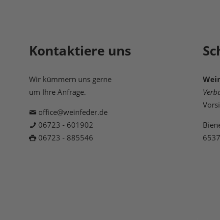
Kontaktiere uns
Sc
Wir kümmern uns gerne
Wein
um Ihre Anfrage.
Verb
Vors
office@weinfeder.de
06723 - 601902
Bien
06723 - 885546
6537