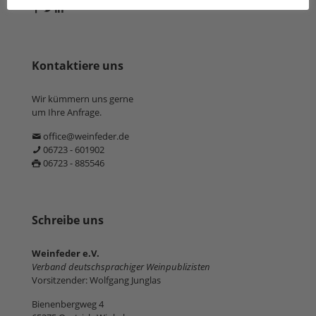
Kontaktiere uns
Wir kümmern uns gerne
um Ihre Anfrage.
office@weinfeder.de
06723 - 601902
06723 - 885546
Schreibe uns
Weinfeder e.V.
Verband deutschsprachiger Weinpublizisten
Vorsitzender: Wolfgang Junglas
Bienenbergweg 4