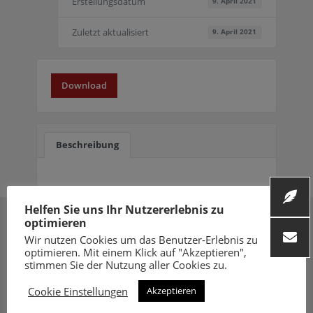
Erstellungsdatum
9. April 2021
Zuletzt aktualisiert
9. April 2021
Download
Beschreibung
Helfen Sie uns Ihr Nutzererlebnis zu
optimieren
Wir nutzen Cookies um das Benutzer-Erlebnis zu
optimieren. Mit einem Klick auf "Akzeptieren",
stimmen Sie der Nutzung aller Cookies zu.
Folge uns
Cookie Einstellungen
Akzeptieren