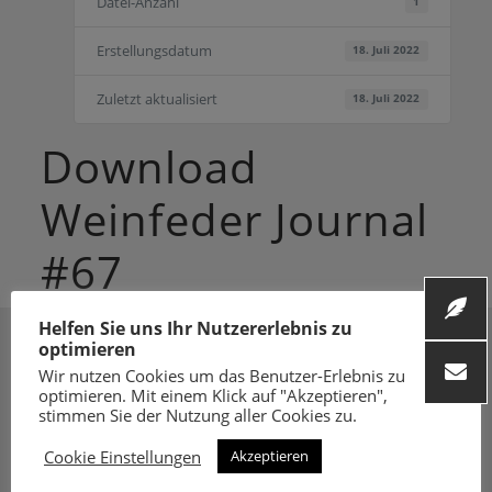
Datei-Anzahl
1
Erstellungsdatum
18. Juli 2022
Zuletzt aktualisiert
18. Juli 2022
Download
Weinfeder Journal
#67
Helfen Sie uns Ihr Nutzererlebnis zu
optimieren
Wir nutzen Cookies um das Benutzer-Erlebnis zu
optimieren. Mit einem Klick auf "Akzeptieren",
stimmen Sie der Nutzung aller Cookies zu.
Folge uns
Cookie Einstellungen
Akzeptieren