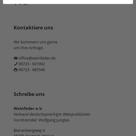
Kontaktiere uns
Wir kümmern uns gerne
um Ihre Anfrage.
office@weinfeder.de
06723 - 601902
06723 - 885546
Schreibe uns
Weinfeder e.V.
Verband deutschsprachiger Weinpublizisten
Vorsitzender: Wolfgang Junglas
Bienenbergweg 4