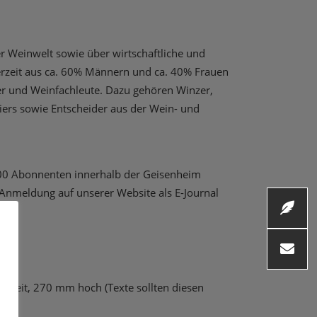
r Weinwelt sowie über wirtschaftliche und
derzeit aus ca. 60% Männern und ca. 40% Frauen
er und Weinfachleute. Dazu gehören Winzer,
ers sowie Entscheider aus der Wein- und
.200 Abonnenten innerhalb der Geisenheim
r Anmeldung auf unserer Website als E-Journal
reit, 270 mm hoch (Texte sollten diesen