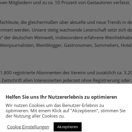
iven Mitgliedern und zu ca. 10 Prozent von Gastautoren verfasst.
achleute, die gleichermaßen über aktuelle und neue Trends in de
ormiert werden. Unsere stetig wachsende Leserschaft setzt sich 
o“ der deutschen Weinwelt, insbesondere erfahrene Weinliebhab
einjournalisten, Weinblogger, Gastronomen, Sommeliers, Hoteli
 1.800 registrierte Abonnenten des Vereins und zusätzlich ca. 3
Zeitschrift allen Interessierten jederzeit ohne Registrierung ode
ur Verfügung.
Helfen Sie uns Ihr Nutzererlebnis zu optimieren
Wir nutzen Cookies um das Benutzer-Erlebnis zu
he Anzeigenschaltung im Print-Journal an.
optimieren. Mit einem Klick auf "Akzeptieren", stimmen Sie
der Nutzung aller Cookies zu.
eit, 297 mm hoch DIN A4 im Hochformat Beschriftung: 185 mm b
Cookie Einstellungen
Akzeptieren