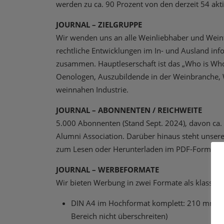
werden zu ca. 90 Prozent von den derzeit 54 akt
JOURNAL – ZIELGRUPPE
Wir wenden uns an alle Weinliebhaber und Weinf
rechtliche Entwicklungen im In- und Ausland inf
zusammen. Hauptleserschaft ist das „Who is Wh
Oenologen, Auszubildende in der Weinbranche, W
weinnahen Industrie.
JOURNAL – ABONNENTEN / REICHWEITE
5.000 Abonnenten (Stand Sept. 2024), davon ca.
Alumni Association. Darüber hinaus steht unsere 
zum Lesen oder Herunterladen im PDF-Format z
JOURNAL – WERBEFORMATE
Wir bieten Werbung in zwei Formate als klassisc
DIN A4 im Hochformat komplett: 210 mm br
Bereich nicht überschreiten)