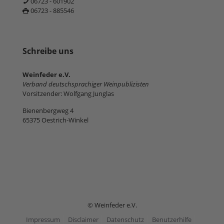
06723 - 601902
06723 - 885546
Schreibe uns
Weinfeder e.V.
Verband deutschsprachiger Weinpublizisten
Vorsitzender: Wolfgang Junglas
Bienenbergweg 4
65375 Oestrich-Winkel
© Weinfeder e.V.
Impressum
Disclaimer
Datenschutz
Benutzerhilfe