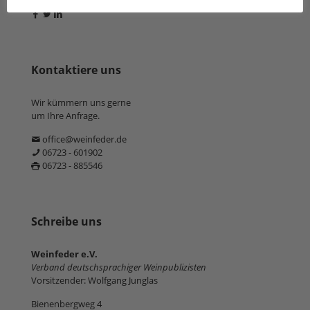
Kontaktiere uns
Wir kümmern uns gerne
um Ihre Anfrage.
office@weinfeder.de
06723 - 601902
06723 - 885546
Schreibe uns
Weinfeder e.V.
Verband deutschsprachiger Weinpublizisten
Vorsitzender: Wolfgang Junglas
Bienenbergweg 4