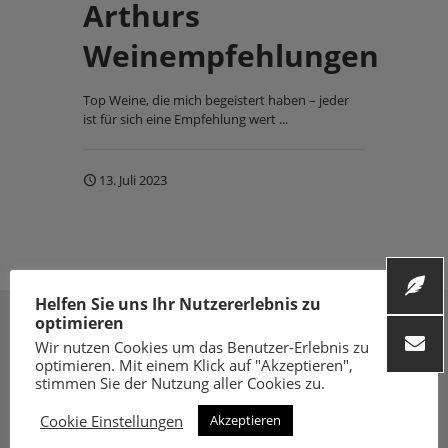
Arthurs
Weinempfehlungen
Top Weine, die mich begeistert haben – jeder
ist für sich eine Empfehlung wert ...
13. Juli 2023
Helfen Sie uns Ihr Nutzererlebnis zu
optimieren
Wir nutzen Cookies um das Benutzer-Erlebnis zu
optimieren. Mit einem Klick auf "Akzeptieren",
stimmen Sie der Nutzung aller Cookies zu.
Folge uns
Cookie Einstellungen
Akzeptieren