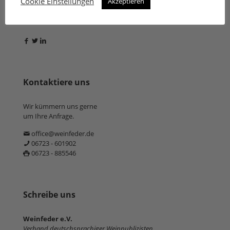
Cookie Einstellungen
Akzeptieren
Folge uns
Kontaktiere uns
Wir kümmern uns gerne
um Ihre Anfrage.
office@weinfeder.de
06723 - 601902
06723 - 885546
Schreibe uns
Weinfeder e.V.
Verband deutschsprachiger Weinpublizisten