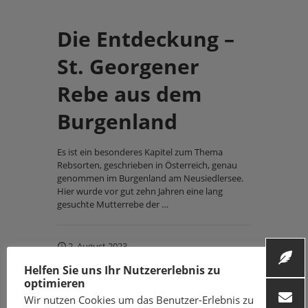
Die Entdeckung –
St. Georgener
Rebe aus dem
Burgenland
Es ist ein besonderes Kapitel zum Thema
Rebsorten, geschrieben in Österreich, genau
genommen im Burgenland am Neusiedlersee.
Hier wurde vor gut zehn Jahren eine lang
gesuchte Mutterrebe der …
2. August 2023
Helfen Sie uns Ihr Nutzererlebnis zu
optimieren
Wir nutzen Cookies um das Benutzer-Erlebnis zu