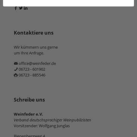
Kontaktiere uns
Wir kümmern uns gerne
um Ihre Anfrage.
office@weinfeder.de
06723 - 601902
06723 - 885546
Schreibe uns
Weinfeder e.V.
Verband deutschsprachiger Weinpublizisten
Vorsitzender: Wolfgang Junglas
Bienenbergweg 4