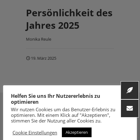
Persönlichkeit des
Jahres 2025
Monika Reule
19. März 2025
Helfen Sie uns Ihr Nutzererlebnis zu
optimieren
Wir nutzen Cookies um das Benutzer-Erlebnis zu
optimieren. Mit einem Klick auf "Akzeptieren",
stimmen Sie der Nutzung aller Cookies zu.
Cookie Einstellungen
Akzeptieren
Folge uns