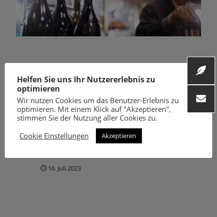
Weinrecht: D wie
Helfen Sie uns Ihr Nutzererlebnis zu
Dosage
optimieren
Wir nutzen Cookies um das Benutzer-Erlebnis zu
optimieren. Mit einem Klick auf "Akzeptieren",
Bei der Herstellung eines Schaumweins beginnt
stimmen Sie der Nutzung aller Cookies zu.
und endet alles mit einer Dosage. Dabei
unterscheidet man die Fülldosage vonder
Cookie Einstellungen
Akzeptieren
Versanddosage, die unterschiedlichen...
16. Juli 2023