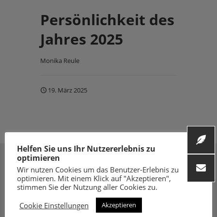
Persönlichkeit des
Jahres 2025
Monika Reule
19. März 2025
Helfen Sie uns Ihr Nutzererlebnis zu
optimieren
Wir nutzen Cookies um das Benutzer-Erlebnis zu
optimieren. Mit einem Klick auf "Akzeptieren",
stimmen Sie der Nutzung aller Cookies zu.
Cookie Einstellungen
Akzeptieren
Folge uns