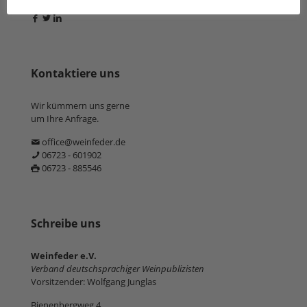
Kontaktiere uns
Wir kümmern uns gerne
um Ihre Anfrage.
office@weinfeder.de
06723 - 601902
06723 - 885546
Schreibe uns
Weinfeder e.V.
Verband deutschsprachiger Weinpublizisten
Vorsitzender: Wolfgang Junglas
Bienenbergweg 4