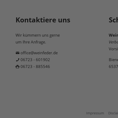
Kontaktiere uns
Sc
Wir kümmern uns gerne
Wein
um Ihre Anfrage.
Verb
Vors
office@weinfeder.de
06723 - 601902
Bien
06723 - 885546
6537
Impressum
Discla