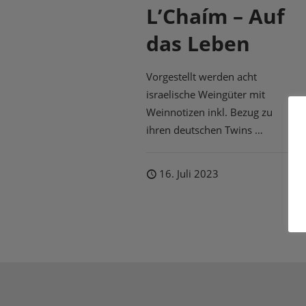
L’Chaím – Auf
das Leben
Vorgestellt werden acht
israelische Weingüter mit
Weinnotizen inkl. Bezug zu
ihren deutschen Twins …
16. Juli 2023