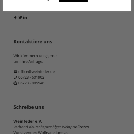
Folge uns
Kontaktiere uns
Wir kümmern uns gerne
um Ihre Anfrage.
office@weinfeder.de
06723 - 601902
06723 - 885546
Schreibe uns
Weinfeder e.V.
Verband deutschsprachiger Weinpublizisten
Vorsitzender: Wolfgang Junglas