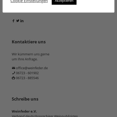
Cookie Einstellungen
Akzeptieren
Folge uns
Kontaktiere uns
Wir kümmern uns gerne
um Ihre Anfrage.
office@weinfeder.de
06723 - 601902
06723 - 885546
Schreibe uns
Weinfeder e.V.
Verband deutschsprachiger Weinpublizisten