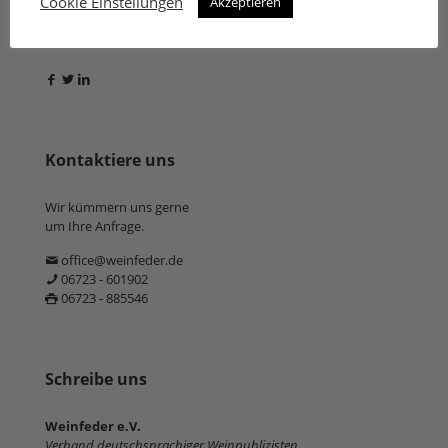
Cookie Einstellungen
Akzeptieren
Folge uns
Kontaktiere uns
Wir kümmern uns gerne
um Ihre Anfrage.
office@weinfeder.de
06723 - 601902
06723 - 885546
Schreibe uns
Weinfeder e.V.
Verband deutschsprachiger Weinpublizisten