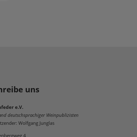
hreibe uns
feder e.V.
and deutschsprachiger Weinpublizisten
itzender: Wolfgang Junglas
enbergweg 4