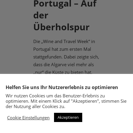
Portugal – Auf
der
Überholspur
Die „Wine and Travel Week“ in
Portugal hat zum ersten Mal
stattgefunden. Dabei zeigte sich,
dass die Algarve viel mehr als
„nur“ die Küste zu bieten hat.
Und dass ein Neuer
Helfen Sie uns Ihr Nutzererlebnis zu optimieren
Jahrestreffpunkt der Bereiche
Wein, Genuss und ...
Wir nutzen Cookies um das Benutzer-Erlebnis zu
optimieren. Mit einem Klick auf "Akzeptieren", stimmen Sie
der Nutzung aller Cookies zu.
1. August 2023
Cookie Einstellungen
Akzeptieren