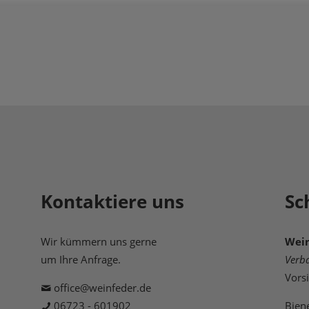
Kontaktiere uns
Sc
Wir kümmern uns gerne
Wein
um Ihre Anfrage.
Verb
Vors
office@weinfeder.de
06723 - 601902
Bien