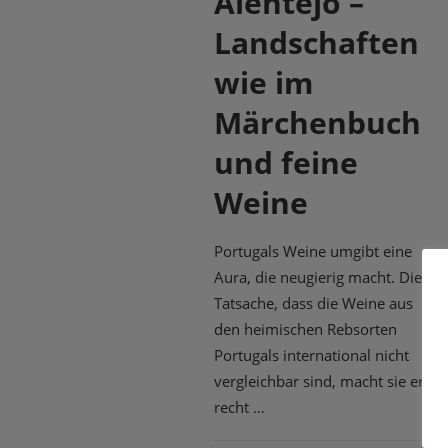
Alentejo –
Landschaften
wie im
Märchenbuch
und feine
Weine
Portugals Weine umgibt eine
Aura, die neugierig macht. Die
Tatsache, dass die Weine aus
den heimischen Rebsorten
Portugals international nicht
vergleichbar sind, macht sie erst
recht …