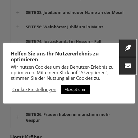
SEITE 38: Jubiläum und neuer Name an der Mosel
SEITE 56: Weinbörse: Jubiläum in Mainz
SEITE 74: Justizskandal in Hessen – Fall
Krönenschlösschen abgeschlossen
Helfen Sie uns Ihr Nutzererlebnis zu
optimieren
SEITE 88: Rezension: Gebrauchsanweisung für
Wir nutzen Cookies um das Benutzer-Erlebnis zu
Wein
optimieren. Mit einem Klick auf "Akzeptieren",
stimmen Sie der Nutzung aller Cookies zu.
SEITE 93: Weinnotizen
Cookie Einstellungen
Akzeptieren
Kilian Krauth
SEITE 26: Frauen haben in manchem mehr
Gespür
Horst Kröber