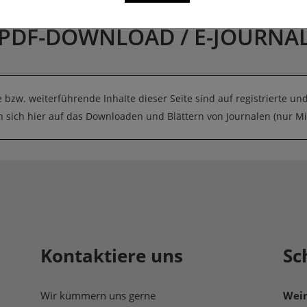
PDF-DOWNLOAD / E-JOURNA
e bzw. weiterführende Inhalte dieser Seite sind auf registrierte u
sich hier auf das Downloaden und Blättern von Journalen (nur M
Kontaktiere uns
Sc
Wir kümmern uns gerne
Wein