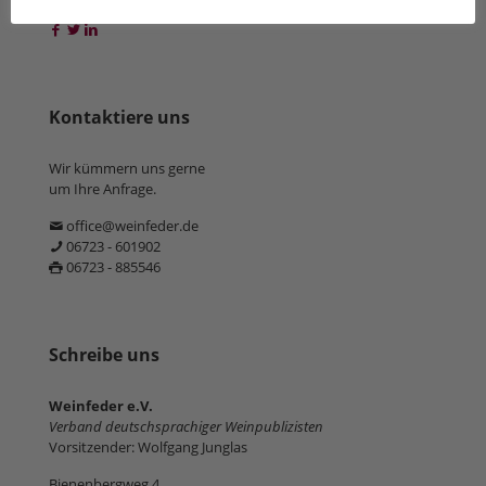
Kontaktiere uns
Wir kümmern uns gerne
um Ihre Anfrage.
office@weinfeder.de
06723 - 601902
06723 - 885546
Schreibe uns
Weinfeder e.V.
Verband deutschsprachiger Weinpublizisten
Vorsitzender: Wolfgang Junglas
Bienenbergweg 4