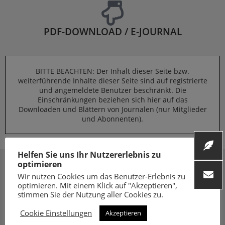
PDF-DOWNLOAD / E-JOURNAL
BITTE BEACHTEN: Der Inhalt dieser Seite bzw.
weiterführende Inhalte dieser Seite sind auf registrierte
und angemeldete Benutzer beschränkt. Die
Einschränkungen beziehen sich hier auf das
Downloaden und Blättern von Journalen (nur Mitglieder
und Abonnenten).
Helfen Sie uns Ihr Nutzererlebnis zu
optimieren
Wir nutzen Cookies um das Benutzer-Erlebnis zu
optimieren. Mit einem Klick auf "Akzeptieren",
stimmen Sie der Nutzung aller Cookies zu.
Cookie Einstellungen
Akzeptieren
Folge uns