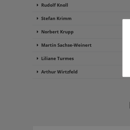
Rudolf Knoll
Stefan Krimm
Norbert Krupp
Martin Sachse-Weinert
Liliane Turmes
Arthur Wirtzfeld