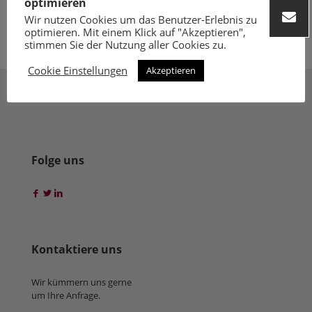
optimieren
Rheingau mit seiner kleinen Garage Winery positiv auffiel. Die Laudatio
Wir nutzen Cookies um das Benutzer-Erlebnis zu
hielt Mitglied Herbert Heil.
optimieren. Mit einem Klick auf "Akzeptieren",
stimmen Sie der Nutzung aller Cookies zu.
Cookie Einstellungen
Akzeptieren
Folge uns
Kontaktiere uns
Wir kümmern uns gerne
um Ihre Anfrage.