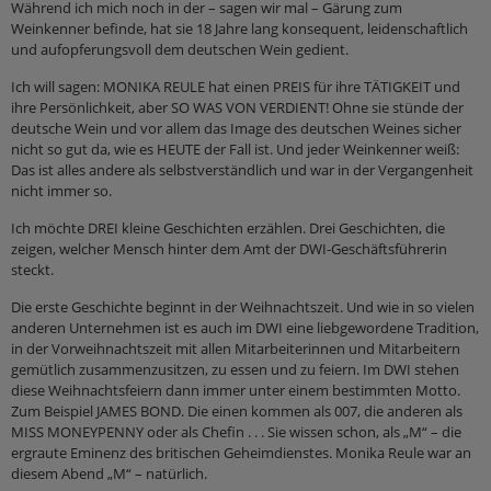
Während ich mich noch in der – sagen wir mal – Gärung zum
Weinkenner befinde, hat sie 18 Jahre lang konsequent, leidenschaftlich
und aufopferungsvoll dem deutschen Wein gedient.
Ich will sagen: MONIKA REULE hat einen PREIS für ihre TÄTIGKEIT und
ihre Persönlichkeit, aber SO WAS VON VERDIENT! Ohne sie stünde der
deutsche Wein und vor allem das Image des deutschen Weines sicher
nicht so gut da, wie es HEUTE der Fall ist. Und jeder Weinkenner weiß:
Das ist alles andere als selbstverständlich und war in der Vergangenheit
nicht immer so.
Ich möchte DREI kleine Geschichten erzählen. Drei Geschichten, die
zeigen, welcher Mensch hinter dem Amt der DWI-Geschäftsführerin
steckt.
Die erste Geschichte beginnt in der Weihnachtszeit. Und wie in so vielen
anderen Unternehmen ist es auch im DWI eine liebgewordene Tradition,
in der Vorweihnachtszeit mit allen Mitarbeiterinnen und Mitarbeitern
gemütlich zusammenzusitzen, zu essen und zu feiern. Im DWI stehen
diese Weihnachtsfeiern dann immer unter einem bestimmten Motto.
Zum Beispiel JAMES BOND. Die einen kommen als 007, die anderen als
MISS MONEYPENNY oder als Chefin . . . Sie wissen schon, als „M“ – die
ergraute Eminenz des britischen Geheimdienstes. Monika Reule war an
diesem Abend „M“ – natürlich.