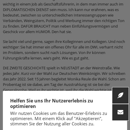
wichtig in einem Job als Geschäftsführerin, in dem man immer auch im
DIPLOMATISCHEN DIENST sein muss. Ich kann nur erahnen, was es
bedeutet, zwischen so unterschiedlichen Interessengruppen wie
Verbänden, Weingütern, Politik und Werbung immer den richtigen Ton
zu finden. DAFÜR BRAUCHT man neben Einfühlungsvermögen und
Geschick vor allem HUMOR. Den hat sie.
Sie lacht viel und gerne, sagen ihre Kolleginnen und Kollegen. Und noch
wichtiger: Sie hat immer ein offenes Ohr für alle im DWI, verharrt nicht
im Problem, sondern sucht nach Lösungen. Von ihr können
Führungskräfte lernen, wie’s geht. Wie es gut geht.
DIE ZWEITE GESCHICHTE spielt in NEUSTADT an der Weinstraße. Wie
jedes Jahr. Kurz vor der Wahl zur Deutschen Weinkönigin. Wir schreiben
das Jahr 2022. Seit 15 Jahren begleitet Monika Reule die Wahl. Schon am
Probentag ist sie dabei, am Tag der Ausstrahlung ist sie bei der
Generalprobe. Weil es ihr wichtig ist, weil ihr die Wahl wichtig ist, weil sie
professionell ist und weil sie gut vorbereitet sein will. Denn ihr kommt
Helfen Sie uns Ihr Nutzererlebnis zu
die entscheidende Rolle zu. Sie wird verkünden, wer unter die Top-3
optimieren
kommt und sie wird am Ende verkünden, wer die NEUE DEUTSCHE
WEINKÖNIGIN ist. Ein festes Ritual. Ich liebe diesen Moment und habe
Wir nutzen Cookies um das Benutzer-Erlebnis zu
wie alle Zuschauer keine Ahnung, welcher Name im goldenen Umschlag
optimieren. Mit einem Klick auf "Akzeptieren",
steckt. Aber vor der Verkündung frage ich Monika Reule jedes Mal: „Wie
stimmen Sie der Nutzung aller Cookies zu.
schwer und wie knapp war die Entscheidung HEUTE?“ Und jedes Mal