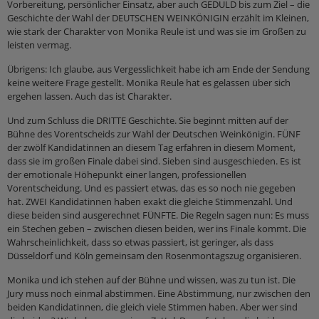
Vorbereitung, persönlicher Einsatz, aber auch GEDULD bis zum Ziel – die
Geschichte der Wahl der DEUTSCHEN WEINKÖNIGIN erzählt im Kleinen,
wie stark der Charakter von Monika Reule ist und was sie im Großen zu
leisten vermag.
Übrigens: Ich glaube, aus Vergesslichkeit habe ich am Ende der Sendung
keine weitere Frage gestellt. Monika Reule hat es gelassen über sich
ergehen lassen. Auch das ist Charakter.
Und zum Schluss die DRITTE Geschichte. Sie beginnt mitten auf der
Bühne des Vorentscheids zur Wahl der Deutschen Weinkönigin. FÜNF
der zwölf Kandidatinnen an diesem Tag erfahren in diesem Moment,
dass sie im großen Finale dabei sind. Sieben sind ausgeschieden. Es ist
der emotionale Höhepunkt einer langen, professionellen
Vorentscheidung. Und es passiert etwas, das es so noch nie gegeben
hat. ZWEI Kandidatinnen haben exakt die gleiche Stimmenzahl. Und
diese beiden sind ausgerechnet FÜNFTE. Die Regeln sagen nun: Es muss
ein Stechen geben – zwischen diesen beiden, wer ins Finale kommt. Die
Wahrscheinlichkeit, dass so etwas passiert, ist geringer, als dass
Düsseldorf und Köln gemeinsam den Rosenmontagszug organisieren.
Monika und ich stehen auf der Bühne und wissen, was zu tun ist. Die
Jury muss noch einmal abstimmen. Eine Abstimmung, nur zwischen den
beiden Kandidatinnen, die gleich viele Stimmen haben. Aber wer sind