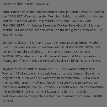
der WEIN aber immer FRISCH ist.
Zum anderen ist es mir eine besondere Ehre, jemanden ehren zu dürfen,
der 100 % PRO Wein ist, der den Wein lebt, liebt, unterstützt und in den
Mittelpunkt stellt wie kaum jemand. Eine FUNKTIONÄRING, die
FUNKTIONIERT –
im besten Sinne des Wortes! Eine, die seit 18 Jahren
brennt – für die Sache, für den Wein und für den guten Geschmack – in
jeder Hinsicht.
Seit genau diesen 18 Jahren kreuzen sich unsere Wege immer wieder
und immer wieder rund um die Wahl der DEUTSCHEN WEINKÖNIGIN,
die in diesem Jahr vielleicht zum ersten Mal einen DEUTSCHEN
WEINKÖNIG erleben wird. Auch diesen Prozess hat Monika Reule von
Anfang an offen und mit viel Restsüße in aller Lieblichkeit unterstützt.
18 Jahre ist sie im Amt: MONIKA die ERSTE, die wahre Königin des
Weines – 18 Jahre, die ich sie begleiten durfte, oder besser: die sie mich
begleitet hat. Auch wenn sie wahrscheinlich manchmal – vor allem in
meiner Anfangszeit – kräftig schlucken musste. Nicht zu verwechseln
mit einem kräftigen Schluck – obwohl: vielleicht war auch das manchmal
nötig. SPÜREN hat sie mich NIE lassen. Und dank ihr und dem
Vertrauen, das sie mir geschenkt hat, bin ich immer noch dabei. DANKE
DAFÜR!