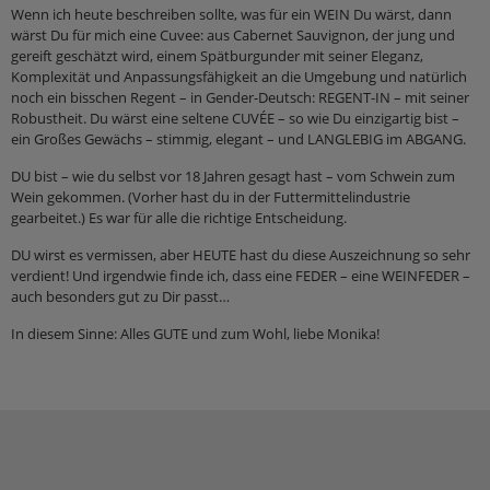
Wenn ich heute beschreiben sollte, was für ein WEIN Du wärst, dann
wärst Du für mich eine Cuvee: aus Cabernet Sauvignon, der jung und
gereift geschätzt wird, einem Spätburgunder mit seiner Eleganz,
Komplexität und Anpassungsfähigkeit an die Umgebung und natürlich
noch ein bisschen Regent – in Gender-Deutsch: REGENT-IN – mit seiner
Robustheit. Du wärst eine seltene CUVÉE – so wie Du einzigartig bist –
ein Großes Gewächs – stimmig, elegant – und LANGLEBIG im ABGANG.
DU bist – wie du selbst vor 18 Jahren gesagt hast – vom Schwein zum
Wein gekommen. (Vorher hast du in der Futtermittelindustrie
gearbeitet.) Es war für alle die richtige Entscheidung.
DU wirst es vermissen, aber HEUTE hast du diese Auszeichnung so sehr
verdient! Und irgendwie finde ich, dass eine FEDER – eine WEINFEDER –
auch besonders gut zu Dir passt…
In diesem Sinne: Alles GUTE und zum Wohl, liebe Monika!