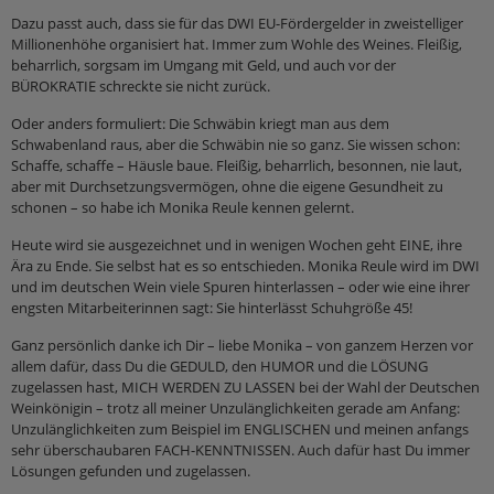
Dazu passt auch, dass sie für das DWI EU-Fördergelder in zweistelliger
Millionenhöhe organisiert hat. Immer zum Wohle des Weines. Fleißig,
beharrlich, sorgsam im Umgang mit Geld, und auch vor der
BÜROKRATIE schreckte sie nicht zurück.
Oder anders formuliert: Die Schwäbin kriegt man aus dem
Schwabenland raus, aber die Schwäbin nie so ganz. Sie wissen schon:
Schaffe, schaffe – Häusle baue. Fleißig, beharrlich, besonnen, nie laut,
aber mit Durchsetzungsvermögen, ohne die eigene Gesundheit zu
schonen – so habe ich Monika Reule kennen gelernt.
Heute wird sie ausgezeichnet und in wenigen Wochen geht EINE, ihre
Ära zu Ende. Sie selbst hat es so entschieden. Monika Reule wird im DWI
und im deutschen Wein viele Spuren hinterlassen – oder wie eine ihrer
engsten Mitarbeiterinnen sagt: Sie hinterlässt Schuhgröße 45!
Ganz persönlich danke ich Dir – liebe Monika – von ganzem Herzen vor
allem dafür, dass Du die GEDULD, den HUMOR und die LÖSUNG
zugelassen hast, MICH WERDEN ZU LASSEN bei der Wahl der Deutschen
Weinkönigin – trotz all meiner Unzulänglichkeiten gerade am Anfang:
Unzulänglichkeiten zum Beispiel im ENGLISCHEN und meinen anfangs
sehr überschaubaren FACH-KENNTNISSEN. Auch dafür hast Du immer
Lösungen gefunden und zugelassen.