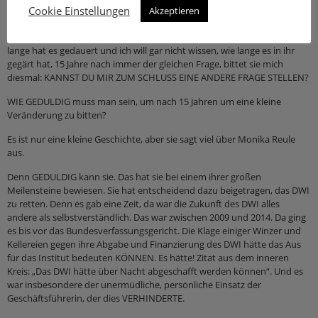
Cookie Einstellungen
antwortet sie: “Es war unglaublich schwer und es war so ein enges Feld
Akzeptieren
mit nur wunderbaren Finalistinnen. So ist es immer. Bis 2022. Diesmal –
NACH 15(!) Ritualen kommt sie vor der Sendung zu mir. 15 JAHRE, so
lange hat es gedauert und ich will gar nicht wissen, wie lange es in ihr
gegärt hat, 15 Jahre nach immer der gleichen Frage, bittet sie mich
diesmal: KANNST DU MIR ZUM SCHLUSS EINE ANDERE FRAGE STELLEN?
WIE GEDULDIG muss man sein, um nach 15 Jahren um eine kleine
Veränderung zu bitten?
Es ist nur eine kleine Geschichte, aber sie sagt viel über Monika Reule
aus.
Denn GEDULDIG kann sie. Das hat sie bei einem ihrer großen
Meilensteine bewiesen. Sie hat entscheidend dazu beigetragen, das DWI
zu retten. Denn es gab eine Zeit, da war die Zukunft des DWI alles
andere als selbstverständlich. Das war zwischen 2009 und 2014. Da ging
es bis vor das Bundesverfassungsgericht. Die Klage einiger Winzer und
Kellereien gegen ihre Abgabe und Finanzierung des DWI hätte das Aus
für das Institut bedeuten KÖNNEN. Es hätte! Zitat aus dem inneren
Kreis: „Das DWI hätte über Nacht abgeschafft werden können“. Und es
war insbesondere der unermüdliche, persönliche Einsatz der
Geschäftsführerin, der dies VERHINDERTE.