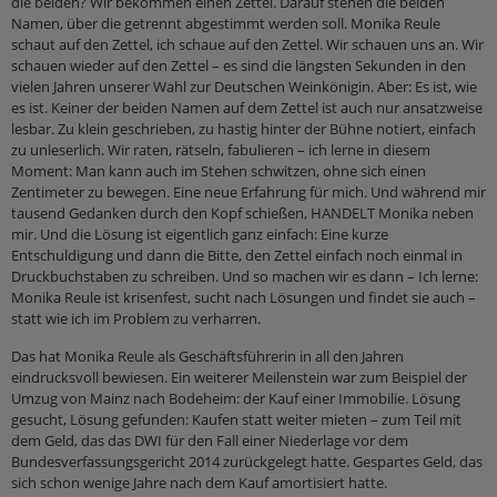
die beiden? Wir bekommen einen Zettel. Darauf stehen die beiden
Namen, über die getrennt abgestimmt werden soll. Monika Reule
schaut auf den Zettel, ich schaue auf den Zettel. Wir schauen uns an. Wir
schauen wieder auf den Zettel – es sind die längsten Sekunden in den
vielen Jahren unserer Wahl zur Deutschen Weinkönigin. Aber: Es ist, wie
es ist. Keiner der beiden Namen auf dem Zettel ist auch nur ansatzweise
lesbar. Zu klein geschrieben, zu hastig hinter der Bühne notiert, einfach
zu unleserlich. Wir raten, rätseln, fabulieren – ich lerne in diesem
Moment: Man kann auch im Stehen schwitzen, ohne sich einen
Zentimeter zu bewegen. Eine neue Erfahrung für mich. Und während mir
tausend Gedanken durch den Kopf schießen, HANDELT Monika neben
mir. Und die Lösung ist eigentlich ganz einfach: Eine kurze
Entschuldigung und dann die Bitte, den Zettel einfach noch einmal in
Druckbuchstaben zu schreiben. Und so machen wir es dann – Ich lerne:
Monika Reule ist krisenfest, sucht nach Lösungen und findet sie auch –
statt wie ich im Problem zu verharren.
Das hat Monika Reule als Geschäftsführerin in all den Jahren
eindrucksvoll bewiesen. Ein weiterer Meilenstein war zum Beispiel der
Umzug von Mainz nach Bodeheim: der Kauf einer Immobilie. Lösung
gesucht, Lösung gefunden: Kaufen statt weiter mieten – zum Teil mit
dem Geld, das das DWI für den Fall einer Niederlage vor dem
Bundesverfassungsgericht 2014 zurückgelegt hatte. Gespartes Geld, das
sich schon wenige Jahre nach dem Kauf amortisiert hatte.