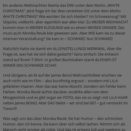
Ein anderes Weihnachten feierte das DWI unter dem Motto „WHITE
CHRISTMAS“. Jetzt frage ich Sie: Was verstehen SIE unter dem Motto
WHITE CHRISTMAS? Wie würden Sie sich kleiden? Im Schneeanzug? Mit
Skijacke, vielleicht, aber eigentlich war allen klar: Zu WEIßER WEIHNACHT
kommt man in WEIßER KLEIDUNG! wie zu einem WEIßEN DINNER. Das
muss auch Monika Reule klar gewesen sein. Aber WIE kam sie zu dieser
internen Veranstaltung? Sie kam in – SCHWARZ. Nur SCHWARZ!
Natürlich hatte sie damit ein ALLEINSTELLUNGS-MERKMAL. Aber die
Frage ist, was hat sie sich dabei gedacht? Ganz einfach: Die Antwort
stand auf ihrem T-Shirt. In großen Buchstaben stand da EINER IST
IMMER DAS SCHWARZE SCHAF.
Und übrigens: als M auf der James Bond Weihnachtsfeier erschien sie
auch nicht wie im Film – also kurzfristig ergraut – sondern mit LILA-
gefärbten Haaren. Aber das war keine Absicht. Sondern ein Fehler beim
Färben. Monika Reule lachte darüber, erzählte allen von dem
Missgeschick und es gibt sogar ein FOTO, das sie so zeigt: mit LILA HAAR
neben James BOND. Aber DAS bleibt – wir sind bei 007 – gut versteckt im
Tresor!!!
Was sagt uns das über Monika Reule: Sie hat Humor – den schönsten
Humor, den ich kenne. Sie kann über sich selbst lachen. Nimmt sich als
Mensch nicht ernster als nötig. Und das ist erstens toll und zweitens so